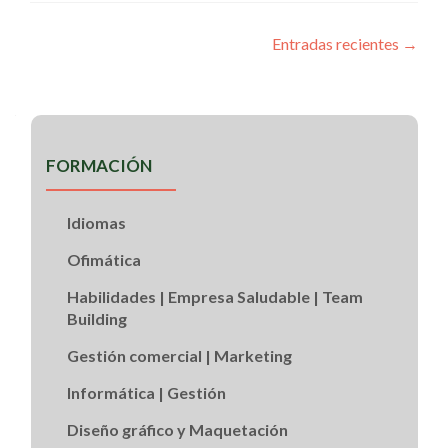
Entradas recientes
→
Navegacion
de
entradas
FORMACIÓN
Idiomas
Ofimática
Habilidades | Empresa Saludable | Team
Building
Gestión comercial | Marketing
Informática | Gestión
Diseño gráfico y Maquetación