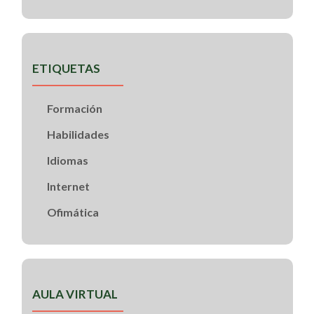
ETIQUETAS
Formación
Habilidades
Idiomas
Internet
Ofimática
AULA VIRTUAL