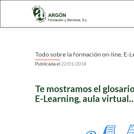
S
k
i
p
t
o
c
Todo sobre la formación on-line, E-Le
o
n
Publicada el
22/01/2018
t
e
n
Te mostramos el glosario
t
E-Learning, aula virtual