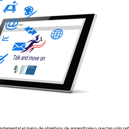
amental el logro de objetivos de aprendizaje o que tan sólo re