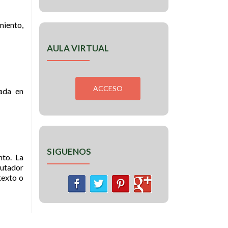
miento,
AULA VIRTUAL
ada en
SIGUENOS
nto. La
putador
texto o