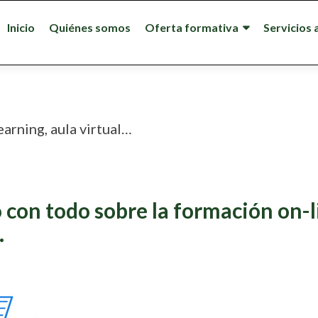
Menu
Inicio
Quiénes somos
Oferta formativa
Servicios 
primario
arning, aula virtual…
 con todo sobre la formación on-l
…