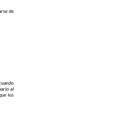
arse de
 cuando
ario al
que los