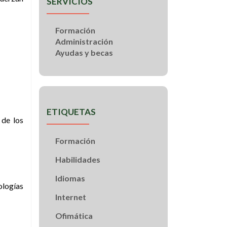
SERVICIOS
Formación
Administración
Ayudas y becas
ETIQUETAS
 de los
Formación
Habilidades
Idiomas
ologías
Internet
Ofimática