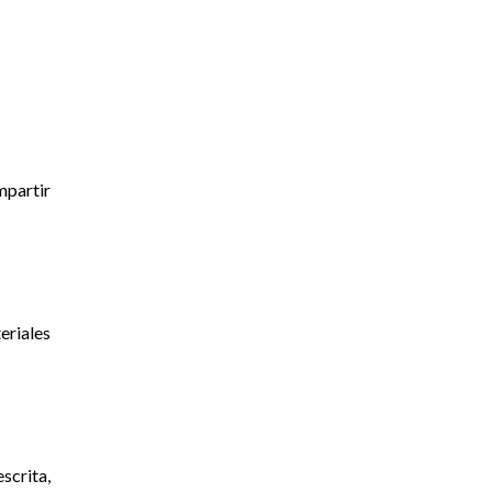
mpartir
eriales
scrita,