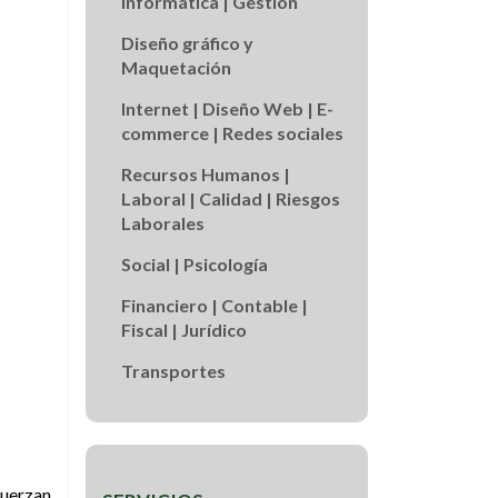
Informática | Gestión
Diseño gráfico y
Maquetación
Internet | Diseño Web | E-
commerce | Redes sociales
Recursos Humanos |
Laboral | Calidad | Riesgos
Laborales
Social | Psicología
Financiero | Contable |
Fiscal | Jurídico
Transportes
fuerzan